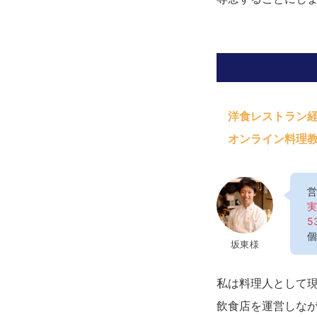
洋食レストラン
オンライン料理
営
実
5
個
坂東様
私は料理人として
飲食店を運営しな