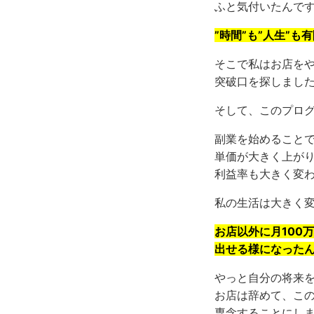
ふと気付いたんで
”時間”も”人生”も
そこで私はお店を
突破口を探しまし
そして、このプロ
副業を始めること
単価が大きく上が
利益率も大きく変
私の生活は大きく
お店以外に月100
出せる様になった
やっと自分の将来
お店は辞めて、こ
専念することにし