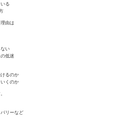
ている
方
た理由は
らない
上の低迷
続けるのか
ていくのか
す。
リバリーなど