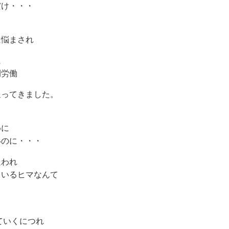
だけ・・・
に悩まされ
に
間労働
送ってきました。
めに
いのに・・・
追われ
ているヒマなんて
。
ていくにつれ