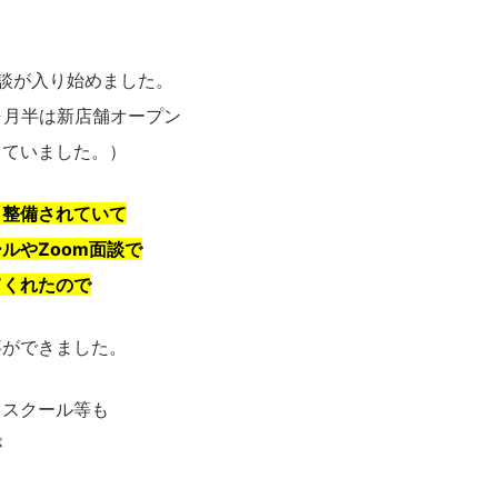
て
談が入り始めました。
ヶ月半は新店舗オープン
していました。）
く整備されていて
ルやZoom面談で
てくれたので
事ができました。
ススクール等も
が