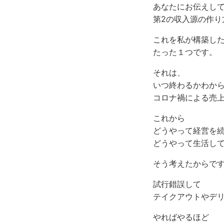
あなたにお伝えし
第2の収入源の作り
これを私が構築し
たった１つです。
それは、
いつ終わるかわか
コロナ禍による売
これから
どうやって経営を
どうやって生活し
そう考えたからで
試行錯誤して
テイクアウトやデ
やればやるほど