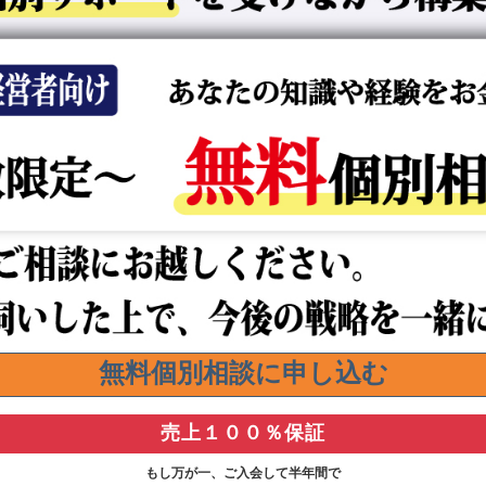
無料
個別相談に申し込む
売上１００％保証
もし万が一、ご入会して半年間で