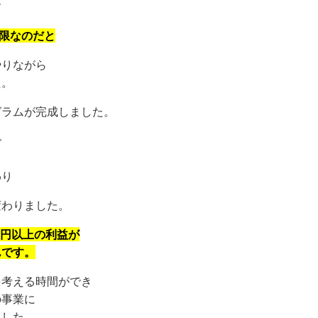
す
有限なのだと
やりながら
た。
グラムが完成しました。
で
り
わり
変わりました。
万円以上の利益が
んです。
を考える時間ができ
の事業に
ました。