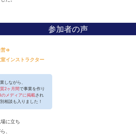
参加者の声
経営⇒
教室インストラクター
業しながら、
質2ヶ月間
で事業を作り
3のメディアに掲載
され
別相談も入りました！
現場に立ち
がら、